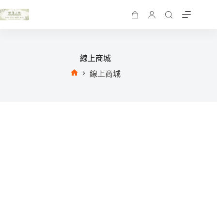
跳
至
購
主
物
要
車
內
線上商城
容
線上商城
首
頁