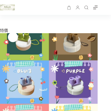
跳
至
購
主
物
要
車
內
特價
容