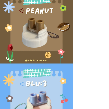
｜
直
徑
3.6
公
分
數
量