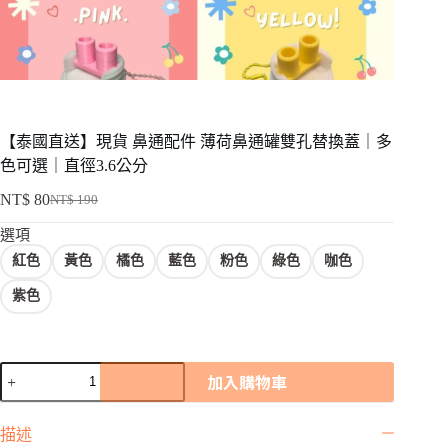
【泰國直送】現貨 鼻通配件 薄荷鼻通罐雙孔替換蓋｜多
色可選｜直徑3.6公分
NT$
80
NT$
190
原
目
選項
始
前
價
價
紅色
黃色
橘色
藍色
粉色
綠色
咖色
格：
格：
紫色
NT$ 190。
NT$ 80。
【泰
加入購物車
國
直
描述
送】