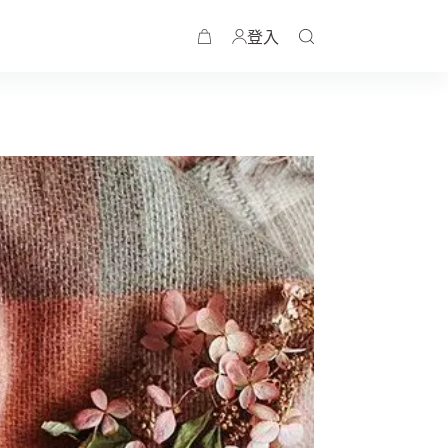
登入
購
物
車