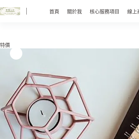
跳
至
首頁
關於我
核心服務項目
線上
主
要
內
容
特價