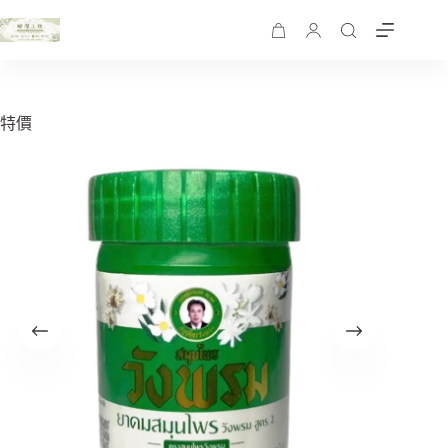
跳
至
購
主
物
要
車
內
特價
容