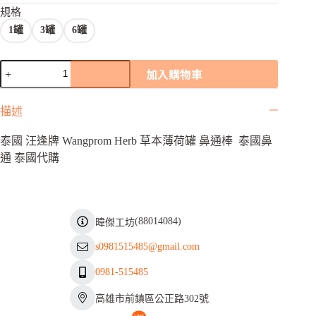
NT$ 85
規格
到
1罐
3罐
6罐
NT$ 420
汪
加入購物車
逢
牌-
描述
草
本
泰國 汪逢牌 Wangprom Herb 草本薄荷罐 鼻通棒 泰國鼻
植
物
通 泰國代購
🌿
精
油
鼻
(
88014084
)
暐傑工坊
通
/5g(泰
s0981515485@gmail.com
國
🇹🇭
0981-515485
連
線）
高雄市前鎮區公正路302號
數