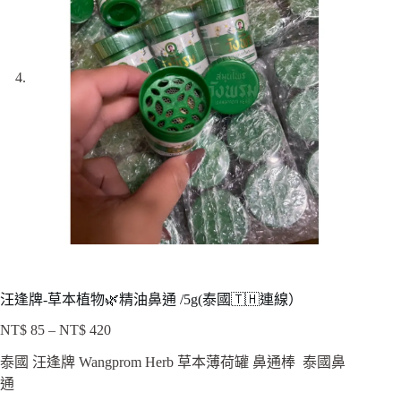
汪逢牌-草本植物🌿精油鼻通 /5g(泰國🇹🇭連線）
NT$
85
–
NT$
420
價
格
泰國 汪逢牌 Wangprom Herb 草本薄荷罐 鼻通棒 泰國鼻
範
通
圍：