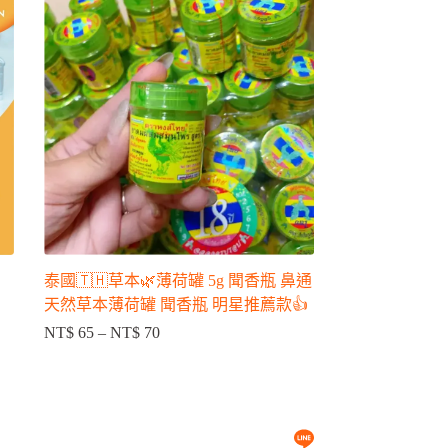
泰國🇹🇭草本🌿薄荷罐 5g 聞香瓶 鼻通
天然草本薄荷罐 聞香瓶 明星推薦款👍
NT$
65
–
NT$
70
價
格
範
圍：
NT$ 65