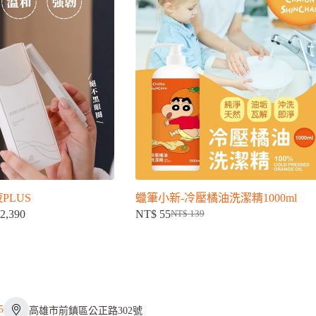
PLUS
蠟筆小新-冷壓橘油洗潔精1000ml
2,390
NT$
55
NT$
139
價
原
目
格
始
前
範
價
價
圍：
格：
格：
NT$ 930
NT$ 139。
NT$ 55。
到
5
NT$ 2,390
高雄市前鎮區公正路302號