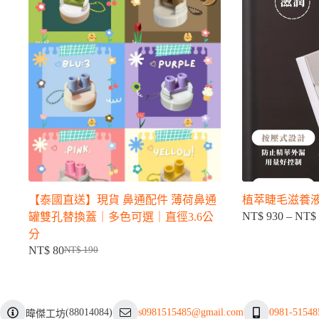
【泰國直送】現貨 鼻通配件 薄荷鼻通
植萃睫毛滋養液
NT$
930
–
NT$
罐雙孔替換蓋｜多色可選｜直徑3.6公
分
NT$
80
NT$
190
原
目
始
前
價
價
格：
格：
(
88014084
)
s0981515485@gmail.com
0981-51548
暐傑工坊