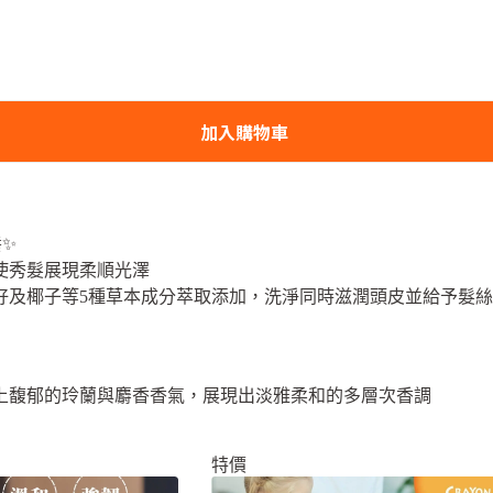
加入購物車
養✨
使秀髮展現柔順光澤
籽及椰子等5種草本成分萃取添加，洗淨同時滋潤頭皮並給予髮
上馥郁的玲蘭與麝香香氣，展現出淡雅柔和的多層次香調
特價