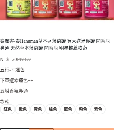
泰厲害-泰Hanuman草本🌿薄荷罐 買大送迷你罐 聞香瓶
鼻通 天然草本薄荷罐 聞香瓶 明星推薦款👍
NT$
120
NT$
199
原
目
五行-幸運色
始
前
價
價
下單選幸運色++
格：
格：
NT$ 199。
NT$ 120。
五塔香氛鼻通
款式
紅色
橙色
黃色
綠色
藍色
粉色
紫色