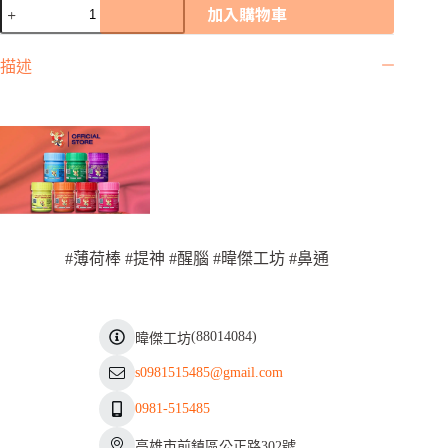
泰
加入購物車
厲
害-
描述
泰
Hanuman
草
本
🌿
薄
荷
罐
買
大
#薄荷棒 #提神 #醒腦 #暐傑工坊 #鼻通
送
迷
你
罐
(
88014084
)
暐傑工坊
聞
s0981515485@gmail.com
香
瓶
0981-515485
鼻
通
高雄市前鎮區公正路302號