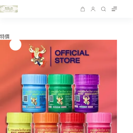
跳
至
購
主
物
要
車
內
特價
容