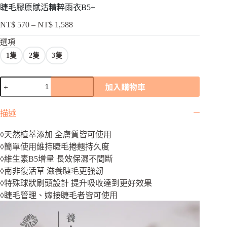
睫毛膠原賦活精粹雨衣B5+
NT$
570
–
NT$
1,588
價
格
選項
範
1隻
2隻
3隻
圍：
NT$ 570
睫
到
加入購物車
毛
NT$ 1,588
膠
描述
原
賦
◊天然植萃添加 全膚質皆可使用
活
精
◊簡單使用維持睫毛捲翹持久度
粹
◊維生素B5增量 長效保濕不間斷
雨
◊南非復活草 滋養睫毛更強韌
衣
◊特殊球狀刷頭設計 提升吸收達到更好效果
B5+
◊睫毛管理、嫁接睫毛者皆可使用
數
量