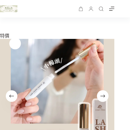
跳
至
購
主
物
要
車
內
特價
容