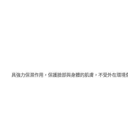
純
露
清
新
調
理
噴
霧
220ml
數
量
具強力保濕作用，保護臉部與身體的肌膚，不受外在環境傷害 