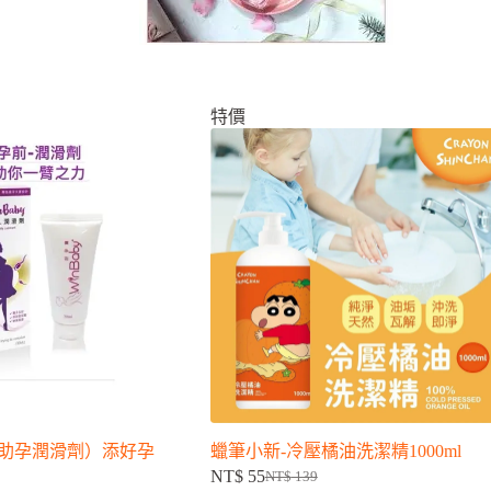
特價
（助孕潤滑劑）添好孕
蠟筆小新-冷壓橘油洗潔精1000ml
NT$
55
NT$
139
原
目