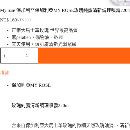
My rose 保加利亞保加利亞MY ROSE玫瑰純露清新調理噴霧220m
NT$
160
NT$
399
原
目
正宗大馬士革玫瑰 世界最高品質
始
前
無paraben、礦物油、矽靈
價
價
天天使用，讓肌膚清新光滑緊緻
格：
格：
My
NT$ 399。
NT$ 160。
rose
保
加
利
描述
亞
保
保加利亞MY ROSE
加
利
亞
玫瑰純露清新調理噴霧220ml
MY
ROSE
玫
瑰
含來自保加利亞大馬士革玫瑰的微細天然玫瑰油滴 ，清新