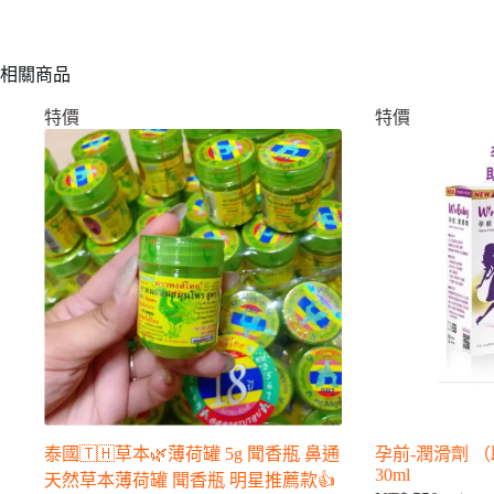
相關商品
特價
特價
泰國🇹🇭草本🌿薄荷罐 5g 聞香瓶 鼻通
孕前-潤滑劑 
30ml
天然草本薄荷罐 聞香瓶 明星推薦款👍