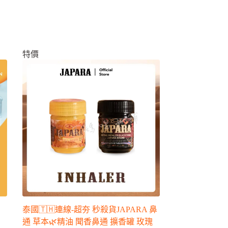
特價
泰國🇹🇭連線-超夯 秒殺貨JAPARA 鼻
通 草本🌿精油 聞香鼻通 擴香罐 玫瑰