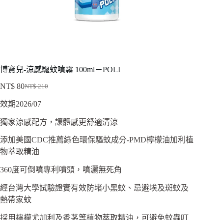
博寶兒-涼感驅蚊噴霧 100ml－POLI
NT$
80
NT$
210
原
目
效期2026/07
始
前
價
價
獨家涼感配方，讓體感更舒適清涼
格：
格：
NT$ 210。
NT$ 80。
添加美國CDC推薦綠色環保驅蚊成分-PMD檸檬油加利植
物萃取精油
360度可倒噴專利噴頭，噴灑無死角
經台灣大學試驗證實有效防堵小黑蚊、忌避埃及斑蚊及
熱帶家蚊
採用檸檬尤加利及香茅等植物萃取精油，可避免蚊蟲叮