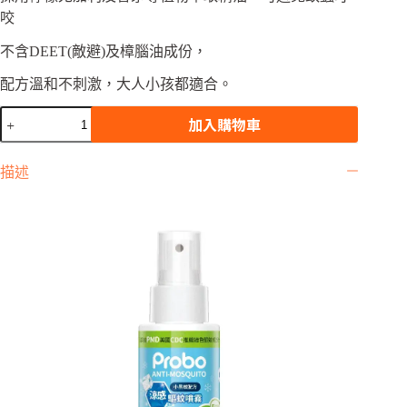
咬
不含DEET(敵避)及樟腦油成份，
配方溫和不刺激，大人小孩都適合。
博
加入購物車
寶
兒-
描述
涼
感
驅
蚊
噴
霧
100ml
－
POLI
數
量