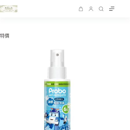
跳
至
購
主
物
要
車
內
特價
容